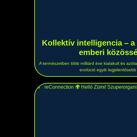
Kollektív intelligencia – 
emberi közöss
A természetben több milliárd éve kialakult és azóta f
evolúció egyik legjelentőseb