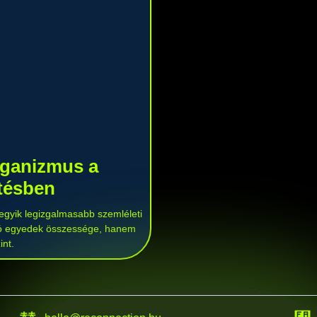
rganizmus a
tésben
gyik legizgalmasabb szemléleti
otó egyedek összessége, hanem
int.