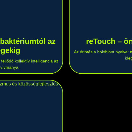
a baktériumtól az
reTouch – ön
égekig
Az érintés a holobiont nyelve:
ide
ejlődő kollektív intelligencia az
b vívmánya.